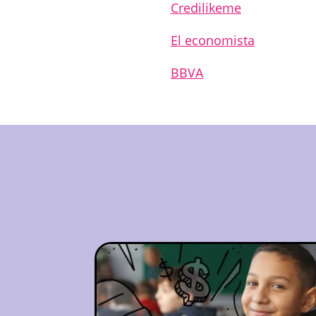
Credilikem
e
El ec
onomista
BBVA